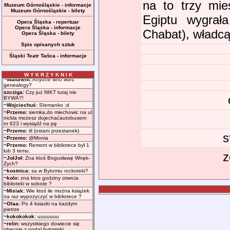
na to trzy mie
Muzeum Górnośląskie - informacje
Muzeum Górnośląskie - bilety
Egiptu wygrał
Opera Śląska - repertuar
Opera Śląska - informacje
Chabat), władc
Opera Śląska - bilety
Spis opisanych sztuk
Śląski Teatr Tańca - informacje
W Y K R Z Y K N I K
s
z